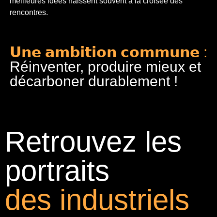
meilleures idées naissent souvent à la croisée des
rencontres.
𝗨𝗻𝗲 𝗮𝗺𝗯𝗶𝘁𝗶𝗼𝗻 𝗰𝗼𝗺𝗺𝘂𝗻𝗲 :
Réinventer, produire mieux et
décarboner durablement !
Retrouvez les
portraits
des industriels