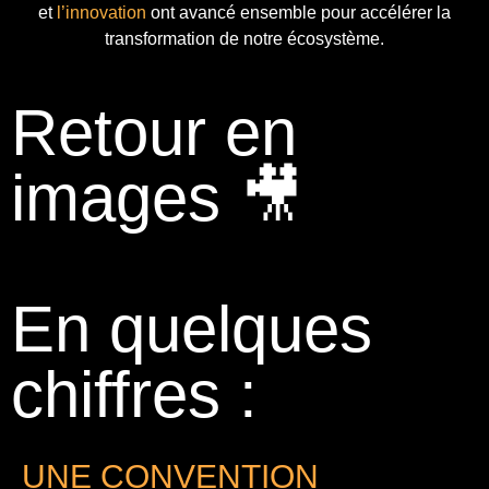
et
l’innovation
ont avancé ensemble pour accélérer la
transformation de notre écosystème.
Retour en
images 🎥
En quelques
chiffres :
UNE CONVENTION