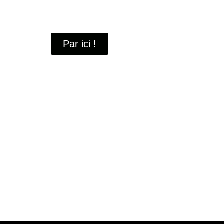
À travers ces portraits, découvrez des hommes 
industrielle
de Saint-Quentin-en-Yvelines.
Par ici !