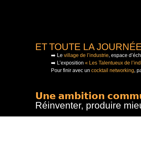
ET TOUTE LA JOURNÉ
➡️ Le
village de l’industrie
, espace d’éch
➡️ L’exposition
« Les Talentueux de l’ind
Pour finir
avec un
cocktail networking
, p
𝗨𝗻𝗲 𝗮𝗺𝗯𝗶𝘁𝗶𝗼𝗻 𝗰𝗼𝗺𝗺
Réinventer, produire mie