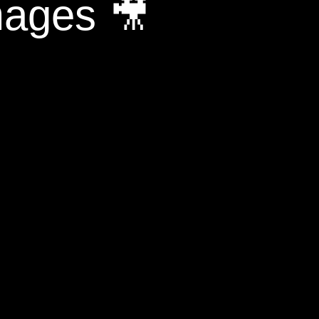
mages 🎥