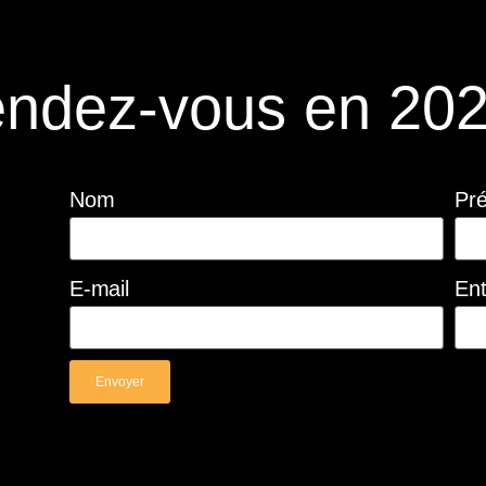
ndez-vous en 202
Nom
Pr
E-mail
Ent
Envoyer