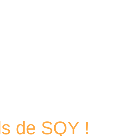
 portraits
els de SQY !