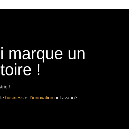
ui marque un
toire !
rie !
 le
business
et
l’innovation
ont avancé
.