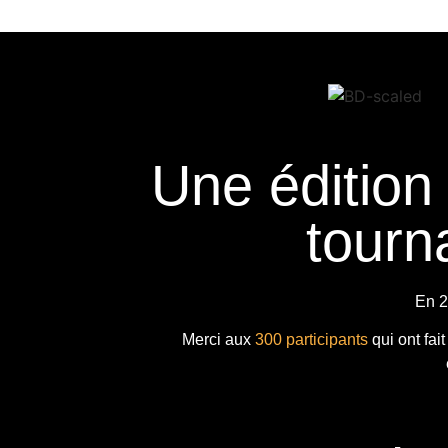
Une édition
tourna
En 2
Merci aux
300 participants
qui ont fai