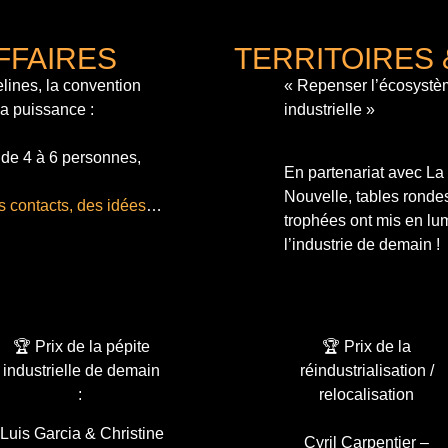
FFAIRES
TERRITOIRES 
lines, la convention
« Repenser l’écosystè
sa puissance :
industrielle »
 de 4 à 6 personnes,
En partenariat avec L
Nouvelle, tables ronde
s contacts, des idées
…
trophées ont mis en lum
l’industrie de demain !
🏆 Prix de la pépite
🏆 Prix de la
industrielle de demain
réindustrialisation /
:
relocalisation
Luis Garcia & Christine
Cyril Carpentier –