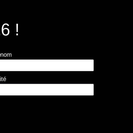
6 !
énom
ité