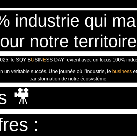
% industrie qui ma
our notre territoire
025, le
SQY B
U
SIN
E
SS DAY
revient avec
un focus 100% indust
ion un véritable succès. Une journée où l’industrie, le
business
e
transformation de notre écosystème.
s 🎥
res :