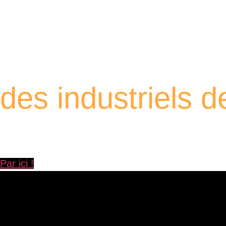
Retrouvez les por
des industriels 
À travers ces portraits, découvrez des hommes et des femmes
Yvelines.
Par ici !