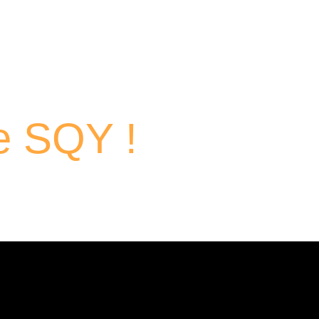
traits
de SQY !
 passionnés qui contribuent chaque jour au dynamisme économi