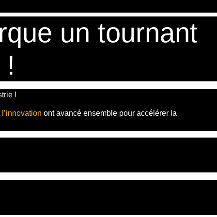
rque un tournant
 !
rie !
t
l’innovation
ont avancé ensemble pour accélérer la