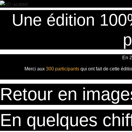
Passer
au
Une édition 100
contenu
p
En 2
Merci aux
300 participants
qui ont fait de cette édit
Retour en image
En quelques chiff