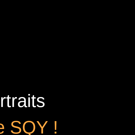
traits
de SQY !