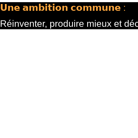
𝗨𝗻𝗲 𝗮𝗺𝗯𝗶𝘁𝗶𝗼𝗻 𝗰𝗼𝗺𝗺𝘂𝗻𝗲 :
Réinventer, produire mieux et dé