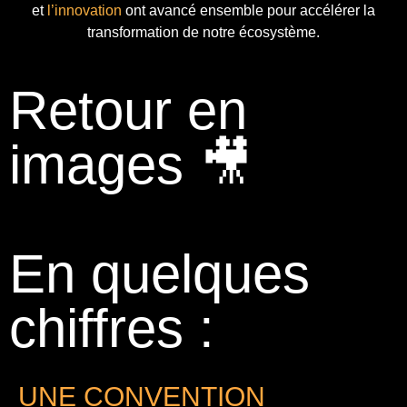
et
l’innovation
ont avancé ensemble pour accélérer la
transformation de notre écosystème.
Retour en
images 🎥
En quelques
chiffres :
UNE CONVENTION