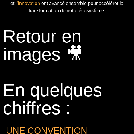
et
l’innovation
ont avancé ensemble pour accélérer la
transformation de notre écosystème.
Retour en
images 🎥
En quelques
chiffres :
UNE CONVENTION