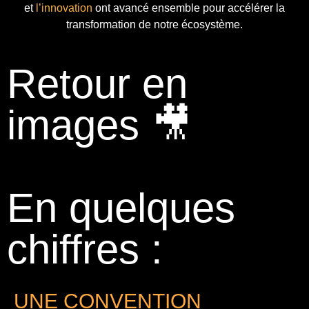
et
l’innovation
ont avancé ensemble pour accélérer la
transformation de notre écosystème.
Retour en
images 🎥
En quelques
chiffres :
UNE CONVENTION