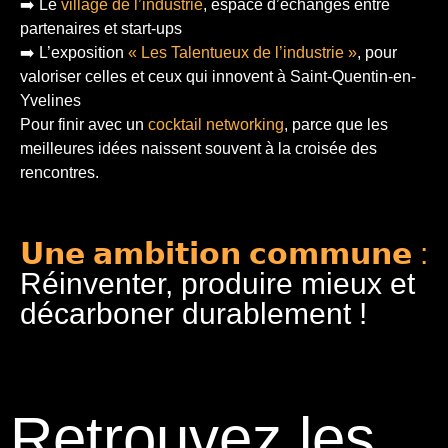
➡️ Le
village de l’industrie
, espace d’échanges entre
partenaires et start-ups
➡️ L’exposition
« Les Talentueux de l’industrie »
, pour
valoriser celles et ceux qui innovent à Saint-Quentin-en-
Yvelines
Pour finir
avec un
cocktail networking
, parce que les
meilleures idées naissent souvent à la croisée des
rencontres.
𝗨𝗻𝗲 𝗮𝗺𝗯𝗶𝘁𝗶𝗼𝗻 𝗰𝗼𝗺𝗺𝘂𝗻𝗲 :
Réinventer, produire mieux et
décarboner durablement !
Retrouvez les