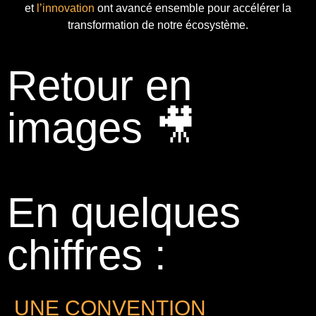
et
l’innovation
ont avancé ensemble pour accélérer la
transformation de notre écosystème.
Retour en
images 🎥
En quelques
chiffres :
UNE CONVENTION