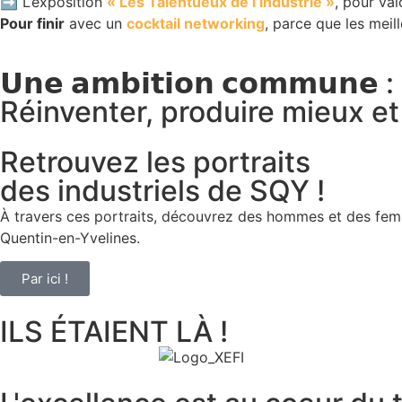
➡️ L’exposition
« Les Talentueux de l’industrie »
, pour val
Pour finir
avec un
cocktail networking
, parce que les meil
𝗨𝗻𝗲 𝗮𝗺𝗯𝗶𝘁𝗶𝗼𝗻 𝗰𝗼𝗺𝗺𝘂𝗻𝗲 :
Réinventer, produire mieux e
Retrouvez les portraits
des industriels de SQY !
À travers ces portraits, découvrez des hommes et des fe
Quentin-en-Yvelines.
Par ici !
ILS ÉTAIENT LÀ !