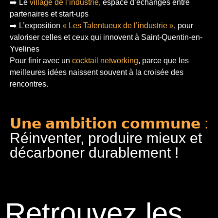
➡️ Le
village de l’industrie
, espace d’échanges entre
partenaires et start-ups
➡️ L’exposition
« Les Talentueux de l’industrie »
, pour
valoriser celles et ceux qui innovent à Saint-Quentin-en-
Yvelines
Pour finir
avec un
cocktail networking
, parce que les
meilleures idées naissent souvent à la croisée des
rencontres.
𝗨𝗻𝗲 𝗮𝗺𝗯𝗶𝘁𝗶𝗼𝗻 𝗰𝗼𝗺𝗺𝘂𝗻𝗲 :
Réinventer, produire mieux et
décarboner durablement !
Retrouvez les