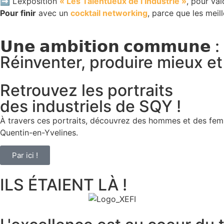
➡️ L’exposition
« Les Talentueux de l’industrie »
, pour val
Pour finir
avec un
cocktail networking
, parce que les meil
𝗨𝗻𝗲 𝗮𝗺𝗯𝗶𝘁𝗶𝗼𝗻 𝗰𝗼𝗺𝗺𝘂𝗻𝗲 :
Réinventer, produire mieux e
Retrouvez les portraits
des industriels de SQY !
À travers ces portraits, découvrez des hommes et des fe
Quentin-en-Yvelines.
Par ici !
ILS ÉTAIENT LÀ !