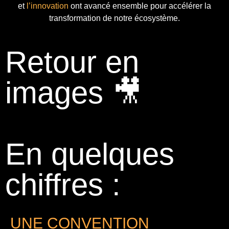
et
l’innovation
ont avancé ensemble pour accélérer la
transformation de notre écosystème.
Retour en
images 🎥
En quelques
chiffres :
UNE CONVENTION