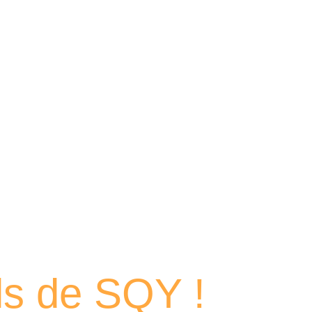
 portraits
els de SQY !