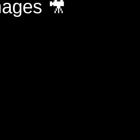
mages 🎥