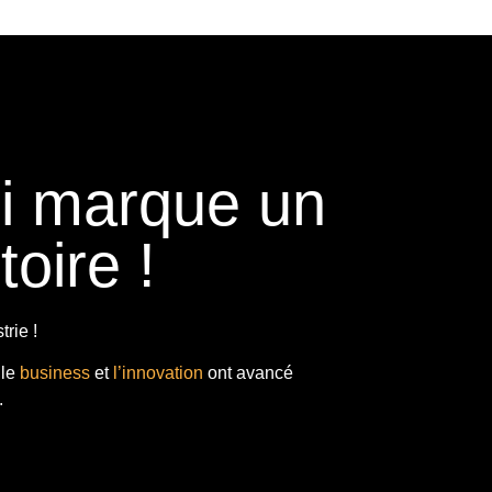
ui marque un
toire !
rie !
 le
business
et
l’innovation
ont avancé
.