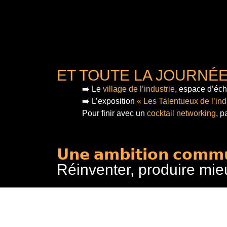
ET TOUTE LA JOURNÉ
➡️ Le
village de l’industrie
, espace d’éch
➡️ L’exposition
« Les Talentueux de l’ind
Pour finir
avec un
cocktail networking
, p
𝗨𝗻𝗲 𝗮𝗺𝗯𝗶𝘁𝗶𝗼𝗻 𝗰𝗼𝗺𝗺
Réinventer, produire mie