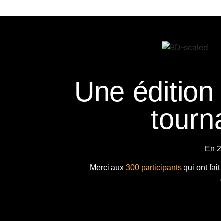
Une édition
tourna
En 2
Merci aux
300 participants
qui ont fai