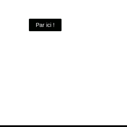
À travers ces portraits, découvrez des hommes 
industrielle
de Saint-Quentin-en-Yvelines.
Par ici !