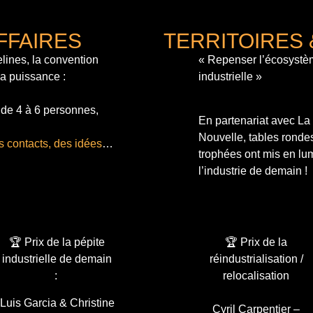
FFAIRES
TERRITOIRES 
lines, la convention
« Repenser l’écosystè
sa puissance :
industrielle »
 de 4 à 6 personnes,
En partenariat avec L
Nouvelle, tables ronde
s contacts, des idées
…
trophées ont mis en lum
l’industrie de demain !
🏆 Prix de la pépite
🏆 Prix de la
industrielle de demain
réindustrialisation /
:
relocalisation
Luis Garcia & Christine
Cyril Carpentier –