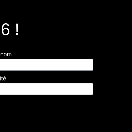
6 !
énom
ité