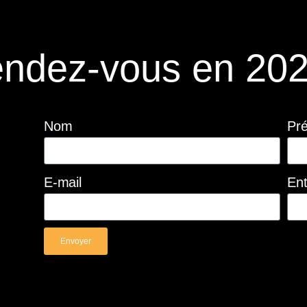
ndez-vous en 202
Nom
Pr
E-mail
Ent
Envoyer