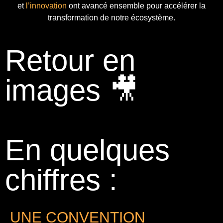
et
l’innovation
ont avancé ensemble pour accélérer la
transformation de notre écosystème.
Retour en
images 🎥
En quelques
chiffres :
UNE CONVENTION