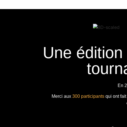
Une édition
tourna
En 2
Merci aux
300 participants
qui ont fai