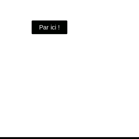
À travers ces portraits, découvrez des hommes 
industrielle
de Saint-Quentin-en-Yvelines.
Par ici !