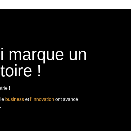
ui marque un
toire !
rie !
 le
business
et
l’innovation
ont avancé
.