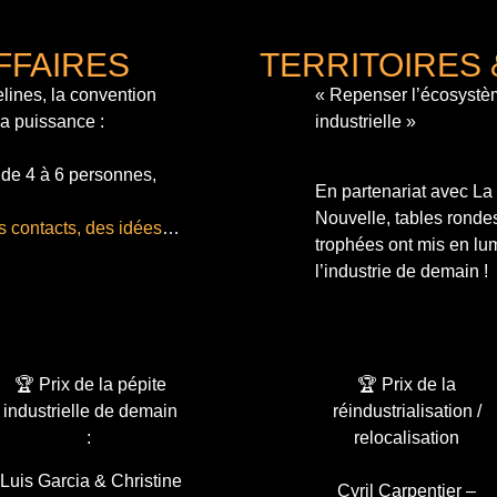
FFAIRES
TERRITOIRES 
lines, la convention
« Repenser l’écosystè
sa puissance :
industrielle »
 de 4 à 6 personnes,
En partenariat avec L
Nouvelle, tables ronde
s contacts, des idées
…
trophées ont mis en lum
l’industrie de demain !
🏆 Prix de la pépite
🏆 Prix de la
industrielle de demain
réindustrialisation /
:
relocalisation
Luis Garcia & Christine
Cyril Carpentier –