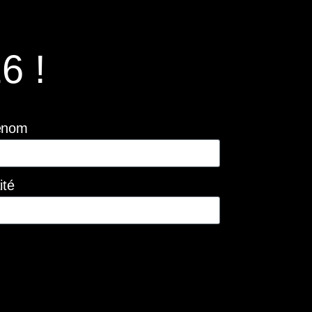
6 !
énom
ité