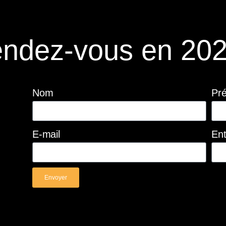
ndez-vous en 202
Nom
Pr
E-mail
Ent
Envoyer