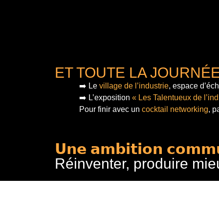
ET TOUTE LA JOURNÉ
➡️ Le
village de l’industrie
, espace d’éch
➡️ L’exposition
« Les Talentueux de l’ind
Pour finir
avec un
cocktail networking
, p
𝗨𝗻𝗲 𝗮𝗺𝗯𝗶𝘁𝗶𝗼𝗻 𝗰𝗼𝗺𝗺
Réinventer, produire mie