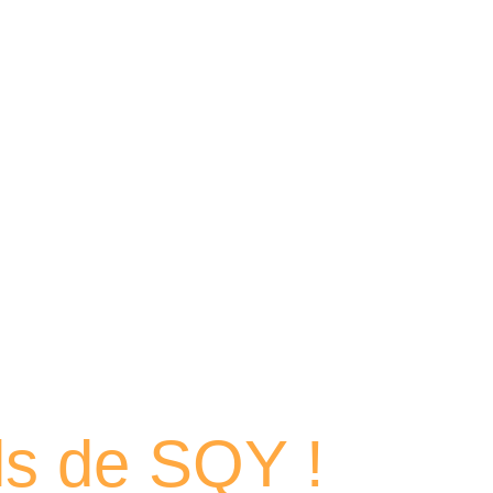
 portraits
els de SQY !