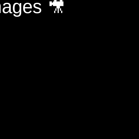
mages 🎥