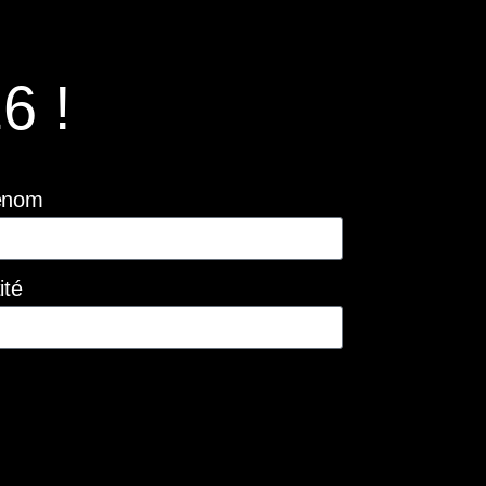
6 !
énom
ité