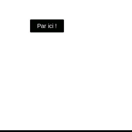
À travers ces portraits, découvrez des hommes 
industrielle
de Saint-Quentin-en-Yvelines.
Par ici !