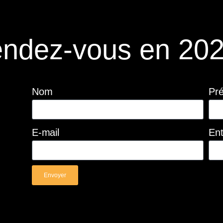
ndez-vous en 202
Nom
Pr
E-mail
Ent
Envoyer