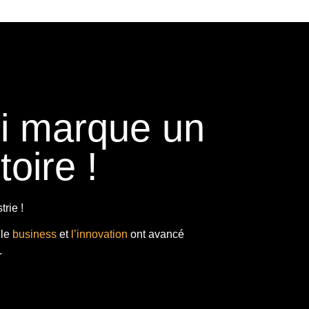
ui marque un
toire !
rie !
 le
business
et
l’innovation
ont avancé
.