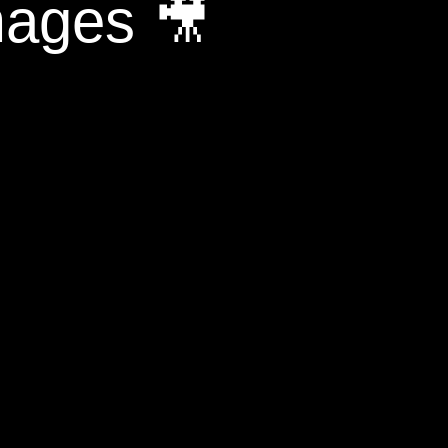
mages 🎥