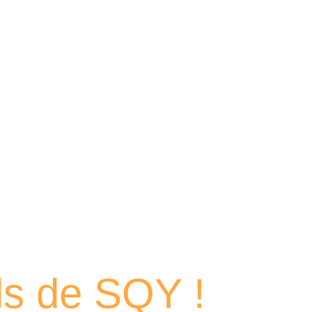
 portraits
els de SQY !