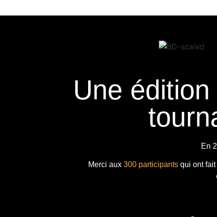
Une édition
tourna
En 2
Merci aux
300 participants
qui ont fai