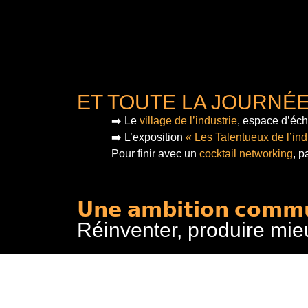
ET TOUTE LA JOURNÉ
➡️ Le
village de l’industrie
, espace d’éch
➡️ L’exposition
« Les Talentueux de l’ind
Pour finir
avec un
cocktail networking
, p
𝗨𝗻𝗲 𝗮𝗺𝗯𝗶𝘁𝗶𝗼𝗻 𝗰𝗼𝗺𝗺
Réinventer, produire mie