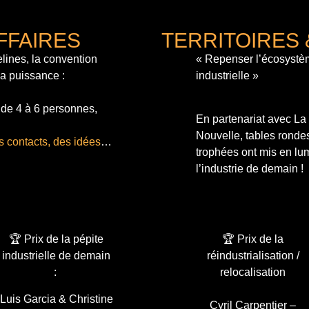
FFAIRES
TERRITOIRES 
lines, la convention
« Repenser l’écosystè
sa puissance :
industrielle »
 de 4 à 6 personnes,
En partenariat avec L
Nouvelle, tables ronde
s contacts, des idées
…
trophées ont mis en lum
l’industrie de demain !
🏆 Prix de la pépite
🏆 Prix de la
industrielle de demain
réindustrialisation /
:
relocalisation
Luis Garcia & Christine
Cyril Carpentier –