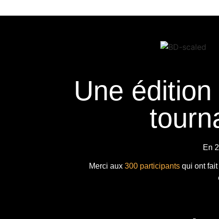
Une édition
tourna
En 2
Merci aux
300 participants
qui ont fai