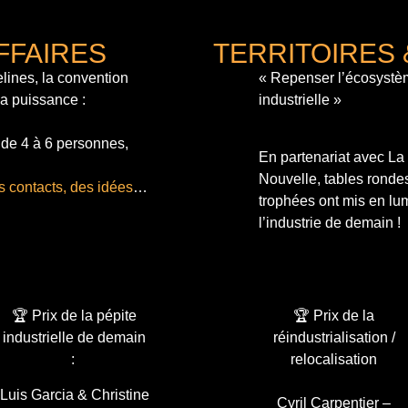
FFAIRES
TERRITOIRES 
lines, la convention
« Repenser l’écosystè
sa puissance :
industrielle »
 de 4 à 6 personnes,
En partenariat avec L
Nouvelle, tables ronde
s contacts, des idées
…
trophées ont mis en lum
l’industrie de demain !
🏆 Prix de la pépite
🏆 Prix de la
industrielle de demain
réindustrialisation /
:
relocalisation
Luis Garcia & Christine
Cyril Carpentier –