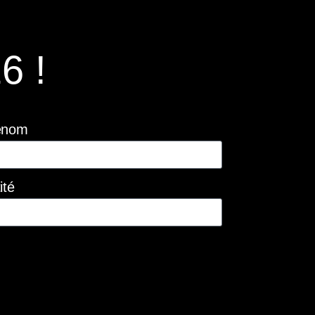
6 !
énom
ité