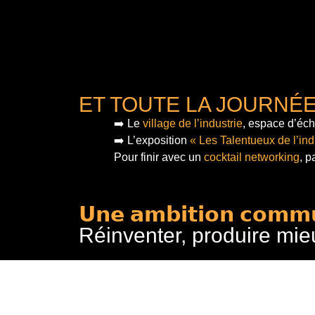
ET TOUTE LA JOURNÉ
➡️ Le
village de l’industrie
, espace d’éch
➡️ L’exposition
« Les Talentueux de l’ind
Pour finir
avec un
cocktail networking
, p
𝗨𝗻𝗲 𝗮𝗺𝗯𝗶𝘁𝗶𝗼𝗻 𝗰𝗼𝗺𝗺
Réinventer, produire mie