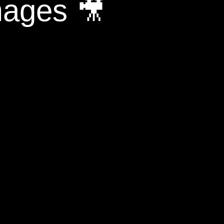
mages 🎥