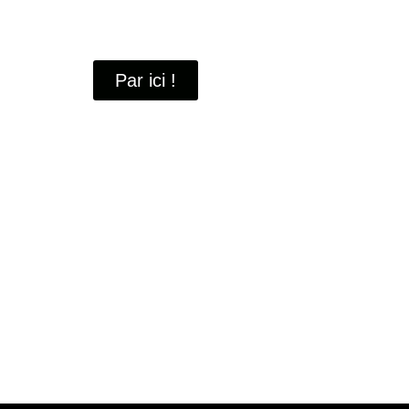
À travers ces portraits, découvrez des hommes 
industrielle
de Saint-Quentin-en-Yvelines.
Par ici !