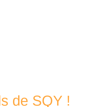
 portraits
els de SQY !