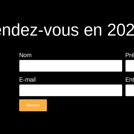
ndez-vous en 202
Nom
Pr
E-mail
Ent
Envoyer