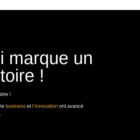
ui marque un
toire !
rie !
 le
business
et
l’innovation
ont avancé
.