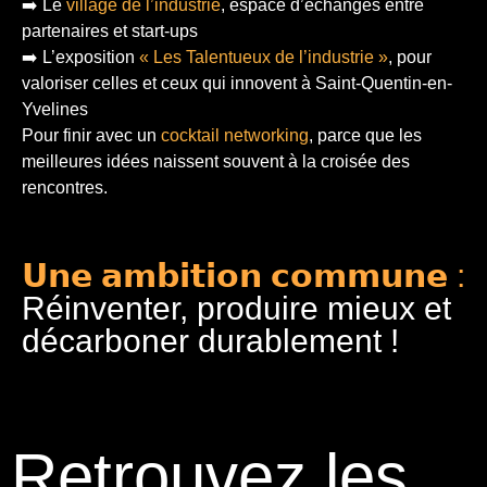
➡️ Le
village de l’industrie
, espace d’échanges entre
partenaires et start-ups
➡️ L’exposition
« Les Talentueux de l’industrie »
, pour
valoriser celles et ceux qui innovent à Saint-Quentin-en-
Yvelines
Pour finir
avec un
cocktail networking
, parce que les
meilleures idées naissent souvent à la croisée des
rencontres.
𝗨𝗻𝗲 𝗮𝗺𝗯𝗶𝘁𝗶𝗼𝗻 𝗰𝗼𝗺𝗺𝘂𝗻𝗲 :
Réinventer, produire mieux et
décarboner durablement !
Retrouvez les