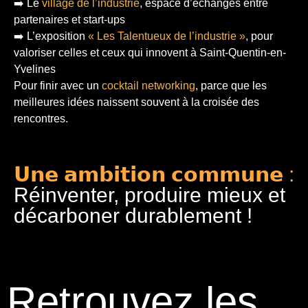
➡️ Le
village de l’industrie
, espace d’échanges entre
partenaires et start-ups
➡️ L’exposition
« Les Talentueux de l’industrie »
, pour
valoriser celles et ceux qui innovent à Saint-Quentin-en-
Yvelines
Pour finir
avec un
cocktail networking
, parce que les
meilleures idées naissent souvent à la croisée des
rencontres.
𝗨𝗻𝗲 𝗮𝗺𝗯𝗶𝘁𝗶𝗼𝗻 𝗰𝗼𝗺𝗺𝘂𝗻𝗲 :
Réinventer, produire mieux et
décarboner durablement !
Retrouvez les