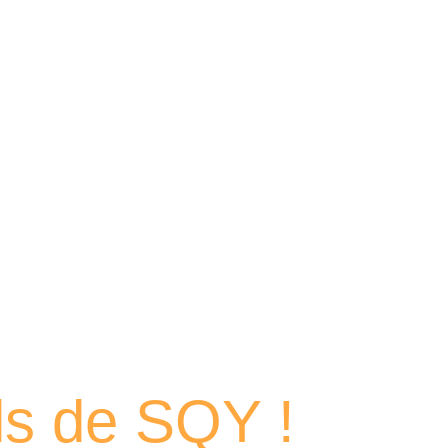
 portraits
els de SQY !