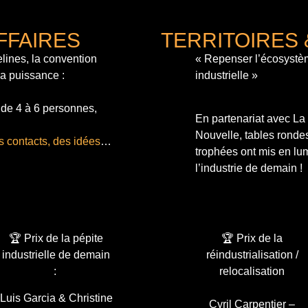
FFAIRES
TERRITOIRES 
lines, la convention
« Repenser l’écosystè
sa puissance :
industrielle »
 de 4 à 6 personnes,
En partenariat avec L
Nouvelle, tables ronde
s contacts, des idées
…
trophées ont mis en lum
l’industrie de demain !
🏆 Prix de la pépite
🏆 Prix de la
industrielle de demain
réindustrialisation /
:
relocalisation
Luis Garcia & Christine
Cyril Carpentier –