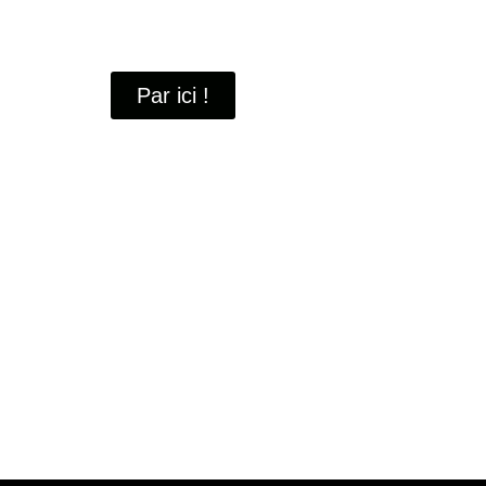
À travers ces portraits, découvrez des hommes 
industrielle
de Saint-Quentin-en-Yvelines.
Par ici !