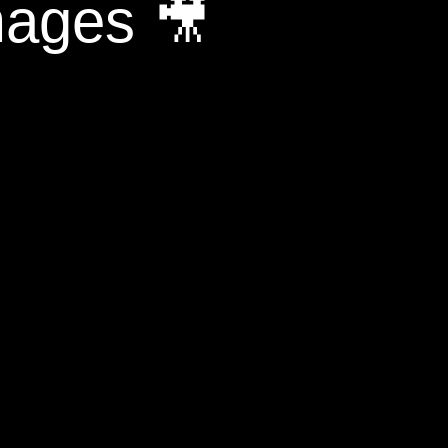
mages 🎥