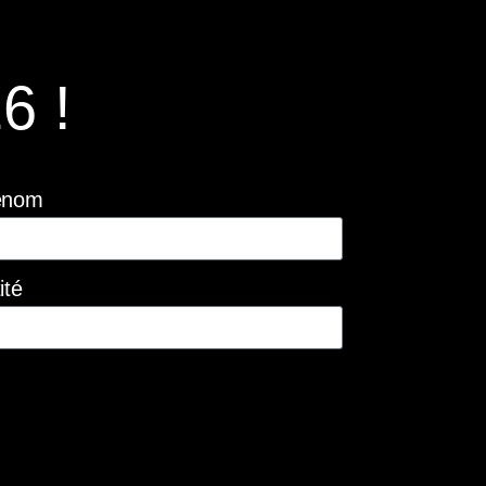
6 !
énom
ité