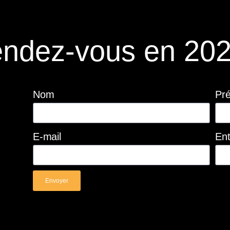
ndez-vous en 202
Nom
Pr
E-mail
Ent
Envoyer