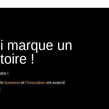
ui marque un
toire !
rie !
 le
business
et
l’innovation
ont avancé
.