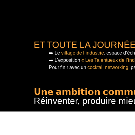
ET TOUTE LA JOURNÉ
➡️ Le
village de l’industrie
, espace d’éch
➡️ L’exposition
« Les Talentueux de l’ind
Pour finir
avec un
cocktail networking
, p
𝗨𝗻𝗲 𝗮𝗺𝗯𝗶𝘁𝗶𝗼𝗻 𝗰𝗼𝗺𝗺
Réinventer, produire mie