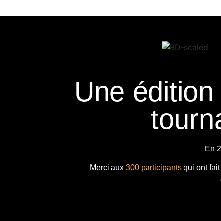
Une édition
tourna
En 2
Merci aux
300 participants
qui ont fai