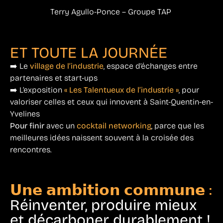
Terry Agullo-Ponce – Groupe TAP
ET TOUTE LA JOURNÉE
➡️ Le
village de l’industrie
, espace d’échanges entre
partenaires et start-ups
➡️ L’exposition
« Les Talentueux de l’industrie »
, pour
valoriser celles et ceux qui innovent à Saint-Quentin-en-
Yvelines
Pour finir
avec un
cocktail networking
, parce que les
meilleures idées naissent souvent à la croisée des
rencontres.
𝗨𝗻𝗲 𝗮𝗺𝗯𝗶𝘁𝗶𝗼𝗻 𝗰𝗼𝗺𝗺𝘂𝗻𝗲 :
Réinventer, produire mieux
et décarboner durablement !