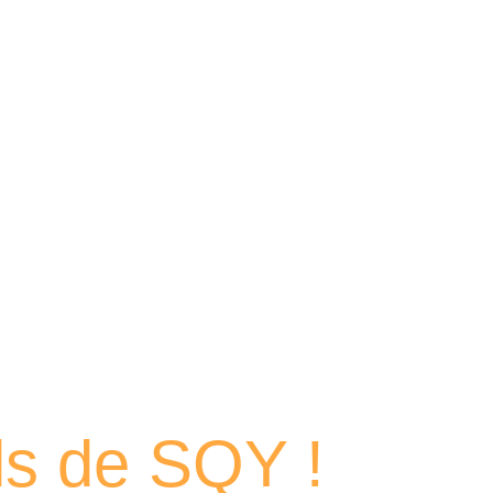
 portraits
els de SQY !