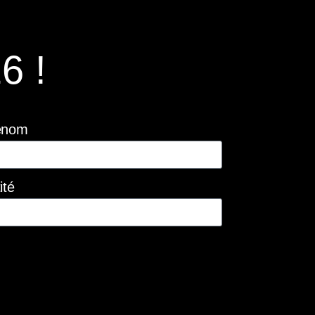
6 !
énom
ité