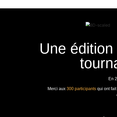
Une édition
tourna
En 2
Merci aux
300 participants
qui ont fai