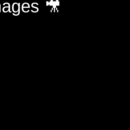
mages 🎥