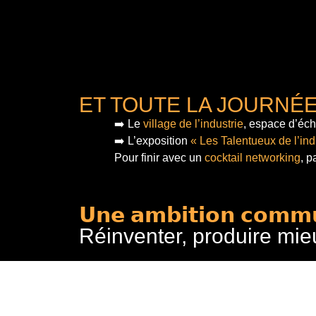
ET TOUTE LA JOURNÉ
➡️ Le
village de l’industrie
, espace d’éch
➡️ L’exposition
« Les Talentueux de l’ind
Pour finir
avec un
cocktail networking
, p
𝗨𝗻𝗲 𝗮𝗺𝗯𝗶𝘁𝗶𝗼𝗻 𝗰𝗼𝗺𝗺
Réinventer, produire mie