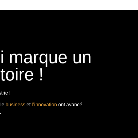
ui marque un
toire !
rie !
 le
business
et
l’innovation
ont avancé
.