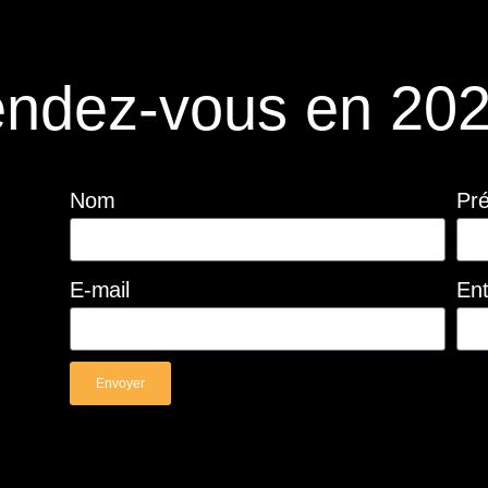
ndez-vous en 202
Nom
Pr
E-mail
Ent
Envoyer