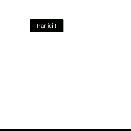
À travers ces portraits, découvrez des hommes 
industrielle
de Saint-Quentin-en-Yvelines.
Par ici !