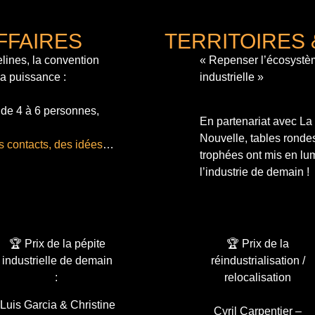
FFAIRES
TERRITOIRES 
lines, la convention
« Repenser l’écosystè
sa puissance :
industrielle »
 de 4 à 6 personnes,
En partenariat avec L
Nouvelle, tables ronde
s contacts, des idées
…
trophées ont mis en lum
l’industrie de demain !
🏆 Prix de la pépite
🏆 Prix de la
industrielle de demain
réindustrialisation /
:
relocalisation
Luis Garcia & Christine
Cyril Carpentier –