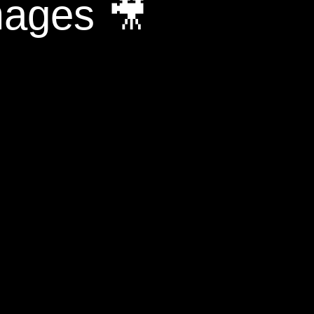
mages 🎥