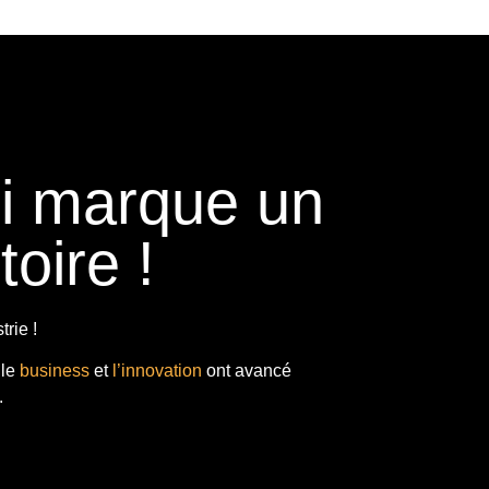
ui marque un
toire !
rie !
 le
business
et
l’innovation
ont avancé
.