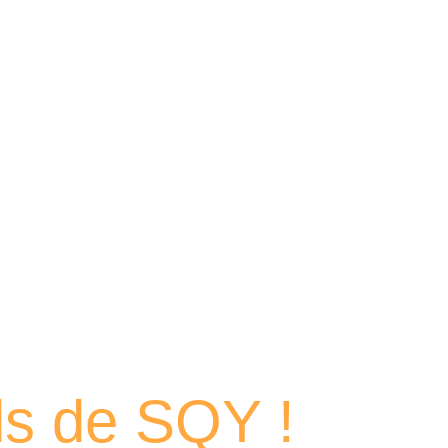
 portraits
els de SQY !