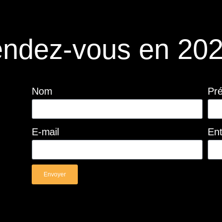
ndez-vous en 202
Nom
Pr
E-mail
Ent
Envoyer