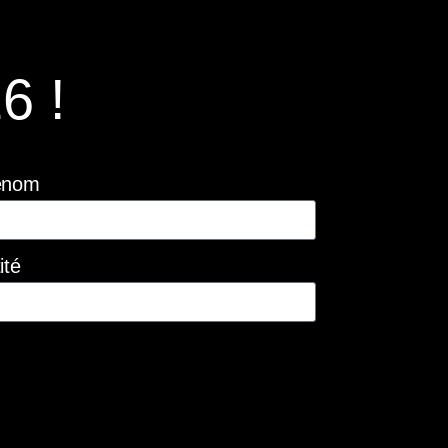
6 !
énom
ité