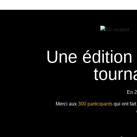
Une édition
tourna
En 2
Merci aux
300 participants
qui ont fai