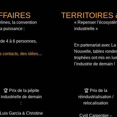
FFAIRES
TERRITOIRES 
lines, la convention
« Repenser l’écosystè
sa puissance :
industrielle »
 de 4 à 6 personnes,
En partenariat avec L
Nouvelle, tables ronde
s contacts, des idées
…
trophées ont mis en lum
l’industrie de demain !
🏆 Prix de la pépite
🏆 Prix de la
industrielle de demain
réindustrialisation /
:
relocalisation
Luis Garcia & Christine
Cyril Carpentier –