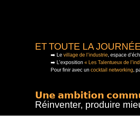
ET TOUTE LA JOURNÉ
➡️ Le
village de l’industrie
, espace d’éch
➡️ L’exposition
« Les Talentueux de l’ind
Pour finir
avec un
cocktail networking
, p
𝗨𝗻𝗲 𝗮𝗺𝗯𝗶𝘁𝗶𝗼𝗻 𝗰𝗼𝗺𝗺
Réinventer, produire mie