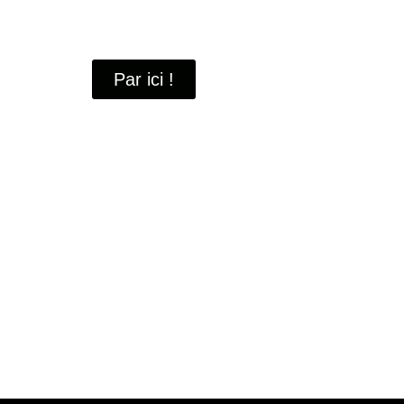
À travers ces portraits, découvrez des hommes 
industrielle
de Saint-Quentin-en-Yvelines.
Par ici !