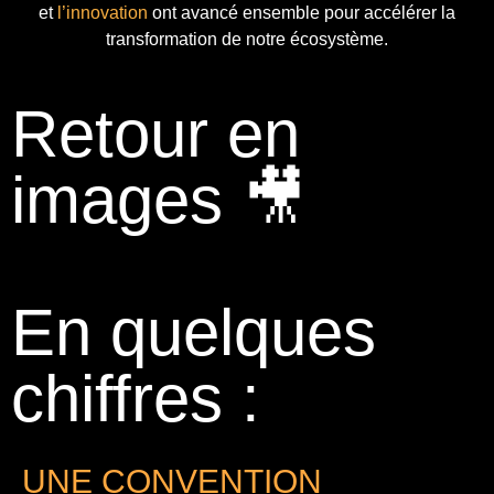
et
l’innovation
ont avancé ensemble pour accélérer la
transformation de notre écosystème.
Retour en
images 🎥
En quelques
chiffres :
UNE CONVENTION