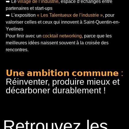
➡️ Le
village de l’industrie
, espace d’échanges entre
partenaires et start-ups
➡️ L’exposition
« Les Talentueux de l’industrie »
, pour
valoriser celles et ceux qui innovent à Saint-Quentin-en-
Yvelines
Pour finir
avec un
cocktail networking
, parce que les
meilleures idées naissent souvent à la croisée des
rencontres.
𝗨𝗻𝗲 𝗮𝗺𝗯𝗶𝘁𝗶𝗼𝗻 𝗰𝗼𝗺𝗺𝘂𝗻𝗲 :
Réinventer, produire mieux et
décarboner durablement !
Retrouvez les