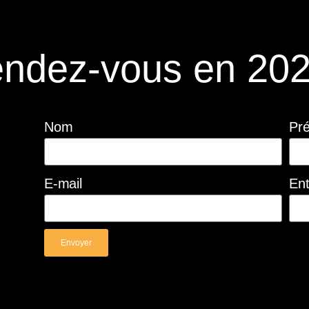
ndez-vous en 202
Nom
Pr
E-mail
Ent
Envoyer