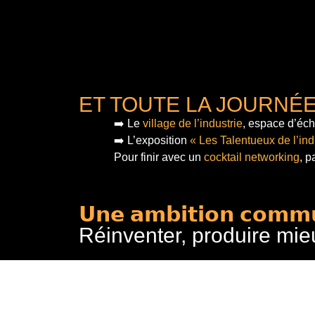
ET TOUTE LA JOURNÉ
➡️ Le
village de l’industrie
, espace d’éch
➡️ L’exposition
« Les Talentueux de l’ind
Pour finir
avec un
cocktail networking
, p
𝗨𝗻𝗲 𝗮𝗺𝗯𝗶𝘁𝗶𝗼𝗻 𝗰𝗼𝗺𝗺
Réinventer, produire mie