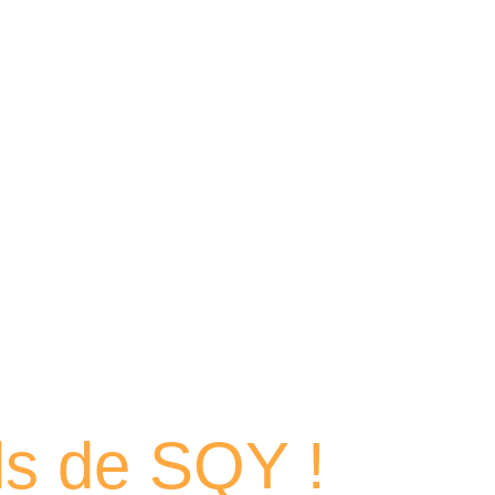
 portraits
els de SQY !