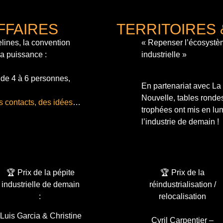
FFAIRES
TERRITOIRES 
lines, la convention
« Repenser l’écosystè
sa puissance :
industrielle »
 de 4 à 6 personnes,
En partenariat avec L
Nouvelle, tables ronde
s contacts, des idées
…
trophées ont mis en lum
l’industrie de demain !
🏆 Prix de la pépite
🏆 Prix de la
industrielle de demain
réindustrialisation /
:
relocalisation
Luis Garcia & Christine
Cyril Carpentier –