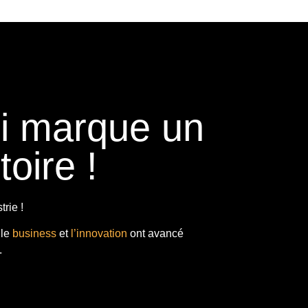
ui marque un
toire !
rie !
 le
business
et
l’innovation
ont avancé
.