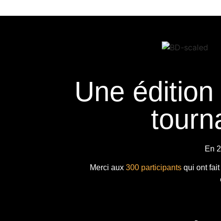
Une édition
tourna
En 2
Merci aux
300 participants
qui ont fai