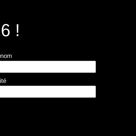
6 !
énom
ité