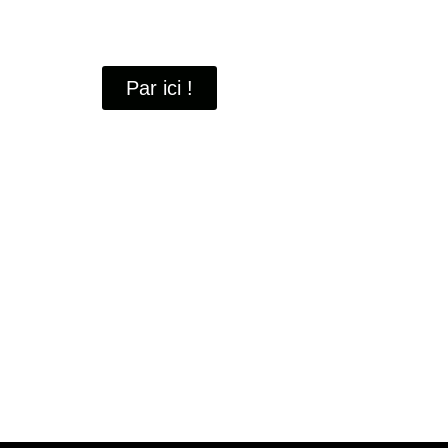
À travers ces portraits, découvrez des hommes 
industrielle
de Saint-Quentin-en-Yvelines.
Par ici !