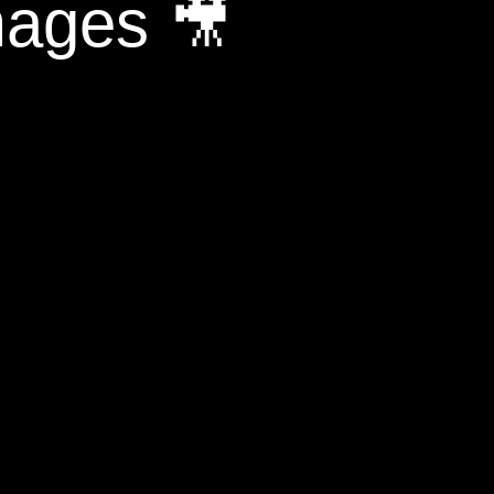
mages 🎥