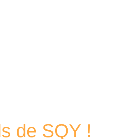
 portraits
els de SQY !