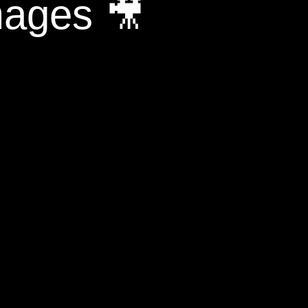
mages 🎥