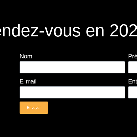
ndez-vous en 202
Nom
Pr
E-mail
Ent
Envoyer