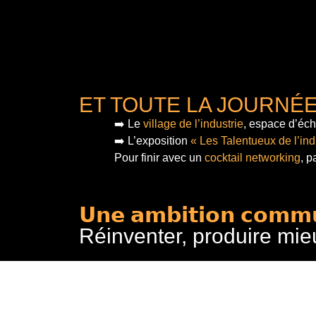
ET TOUTE LA JOURNÉ
➡️ Le
village de l’industrie
, espace d’éch
➡️ L’exposition
« Les Talentueux de l’ind
Pour finir
avec un
cocktail networking
, p
𝗨𝗻𝗲 𝗮𝗺𝗯𝗶𝘁𝗶𝗼𝗻 𝗰𝗼𝗺𝗺
Réinventer, produire mie