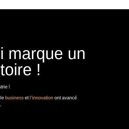
ui marque un
toire !
rie !
 le
business
et
l’innovation
ont avancé
.