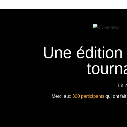
Une édition
tourna
En 2
Merci aux
300 participants
qui ont fai