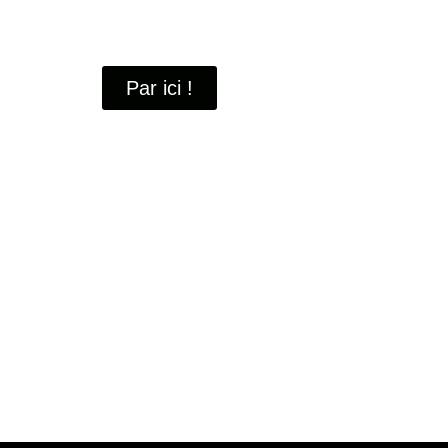
À travers ces portraits, découvrez des hommes 
industrielle
de Saint-Quentin-en-Yvelines.
Par ici !