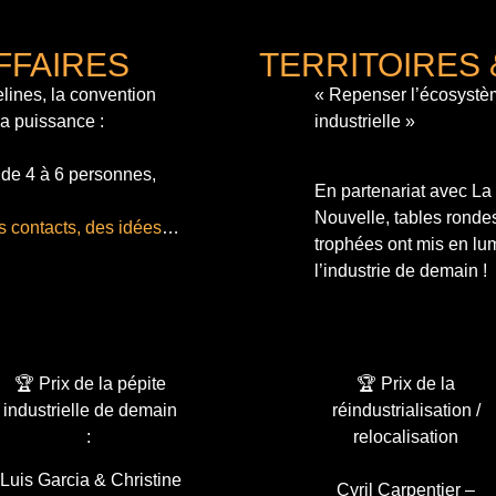
FFAIRES
TERRITOIRES 
lines, la convention
« Repenser l’écosystè
sa puissance :
industrielle »
 de 4 à 6 personnes,
En partenariat avec L
Nouvelle, tables ronde
s contacts, des idées
…
trophées ont mis en lum
l’industrie de demain !
🏆 Prix de la pépite
🏆 Prix de la
industrielle de demain
réindustrialisation /
:
relocalisation
Luis Garcia & Christine
Cyril Carpentier –