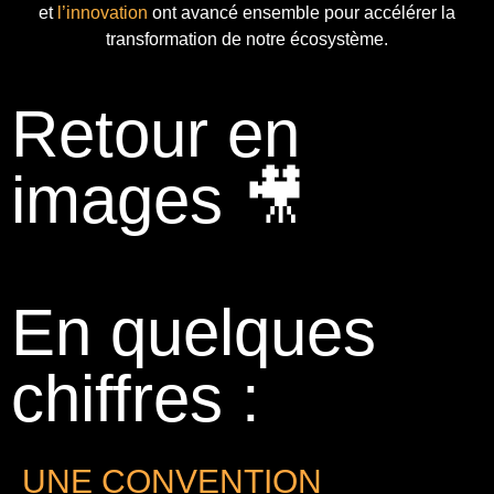
et
l’innovation
ont avancé ensemble pour accélérer la
transformation de notre écosystème.
Retour en
images 🎥
En quelques
chiffres :
UNE CONVENTION