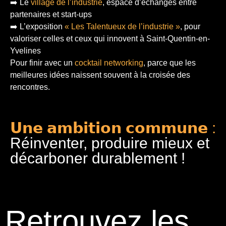
➡️ Le
village de l’industrie
, espace d’échanges entre
partenaires et start-ups
➡️ L’exposition
« Les Talentueux de l’industrie »
, pour
valoriser celles et ceux qui innovent à Saint-Quentin-en-
Yvelines
Pour finir
avec un
cocktail networking
, parce que les
meilleures idées naissent souvent à la croisée des
rencontres.
𝗨𝗻𝗲 𝗮𝗺𝗯𝗶𝘁𝗶𝗼𝗻 𝗰𝗼𝗺𝗺𝘂𝗻𝗲 :
Réinventer, produire mieux et
décarboner durablement !
Retrouvez les