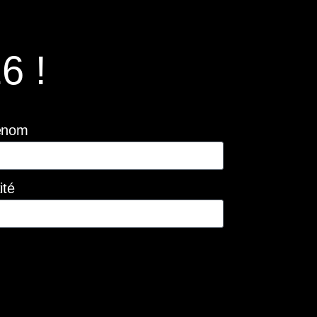
6 !
énom
ité