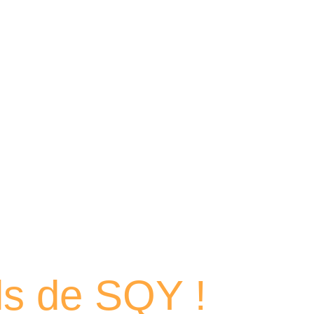
 portraits
els de SQY !