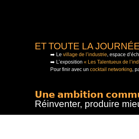
ET TOUTE LA JOURNÉ
➡️ Le
village de l’industrie
, espace d’éch
➡️ L’exposition
« Les Talentueux de l’ind
Pour finir
avec un
cocktail networking
, p
𝗨𝗻𝗲 𝗮𝗺𝗯𝗶𝘁𝗶𝗼𝗻 𝗰𝗼𝗺𝗺
Réinventer, produire mie