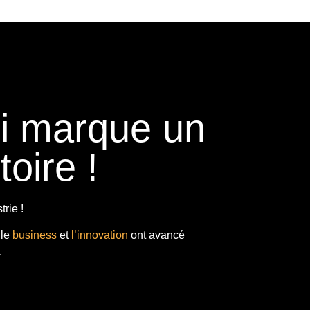
ui marque un
toire !
rie !
 le
business
et
l’innovation
ont avancé
.