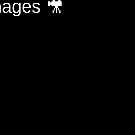
mages 🎥