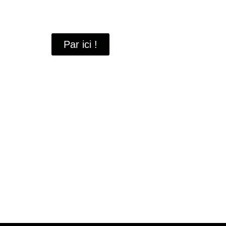
À travers ces portraits, découvrez des hommes 
industrielle
de Saint-Quentin-en-Yvelines.
Par ici !