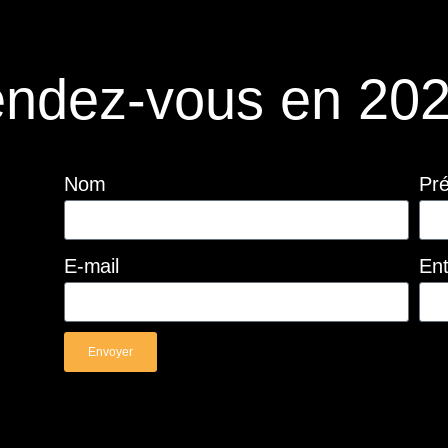
ndez-vous en 202
Nom
Pr
E-mail
Ent
Envoyer