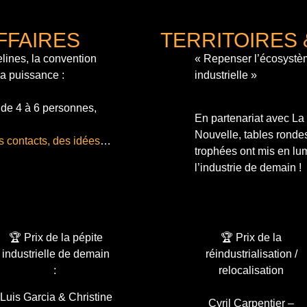
FFAIRES
TERRITOIRES 
lines, la convention
« Repenser l’écosystè
sa puissance :
industrielle »
 de 4 à 6 personnes,
En partenariat avec L
Nouvelle, tables ronde
s contacts, des idées
…
trophées ont mis en lum
l’industrie de demain !
🏆 Prix de la pépite
🏆 Prix de la
industrielle de demain
réindustrialisation /
:
relocalisation
Luis Garcia & Christine
Cyril Carpentier –