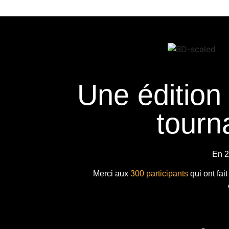
Une édition
tourna
En 2
Merci aux
300 participants
qui ont fai