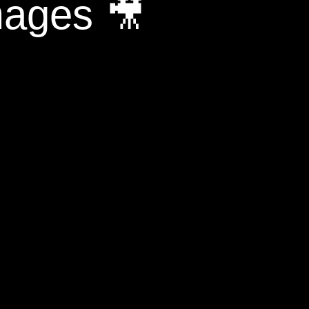
mages 🎥