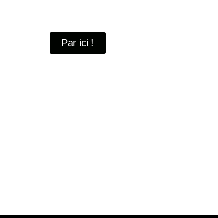
À travers ces portraits, découvrez des hommes 
industrielle
de Saint-Quentin-en-Yvelines.
Par ici !