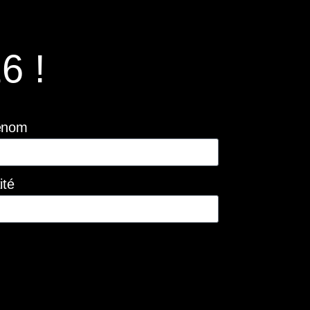
6 !
énom
ité