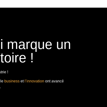
ui marque un
toire !
rie !
 le
business
et
l’innovation
ont avancé
.