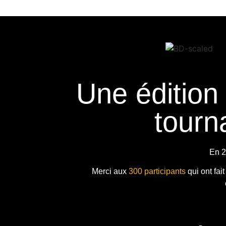
Une édition
tourna
En 2
Merci aux
300 participants
qui ont fai