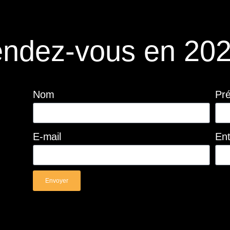
ndez-vous en 202
Nom
Pr
E-mail
Ent
Envoyer