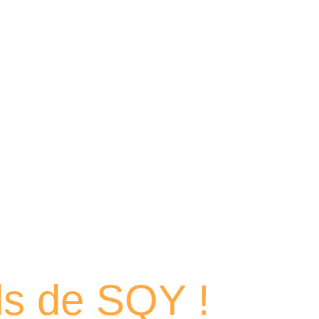
 portraits
els de SQY !