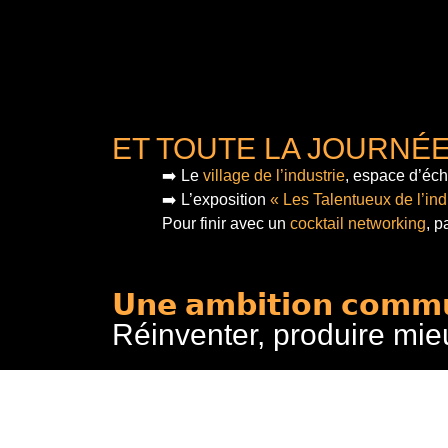
ET TOUTE LA JOURNÉ
➡️ Le
village de l’industrie
, espace d’éch
➡️ L’exposition
« Les Talentueux de l’ind
Pour finir
avec un
cocktail networking
, p
𝗨𝗻𝗲 𝗮𝗺𝗯𝗶𝘁𝗶𝗼𝗻 𝗰𝗼𝗺𝗺
Réinventer, produire mie