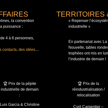
FFAIRES
TERRITOIRES 
lines, la convention
« Repenser l’écosystè
sa puissance :
industrielle »
 de 4 à 6 personnes,
En partenariat avec L
Nouvelle, tables ronde
s contacts, des idées
…
trophées ont mis en lum
l’industrie de demain !
🏆 Prix de la pépite
🏆 Prix de la
industrielle de demain
réindustrialisation /
:
relocalisation
Luis Garcia & Christine
Cyril Carpentier –