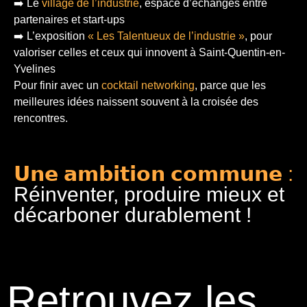
➡️ Le
village de l’industrie
, espace d’échanges entre
partenaires et start-ups
➡️ L’exposition
« Les Talentueux de l’industrie »
, pour
valoriser celles et ceux qui innovent à Saint-Quentin-en-
Yvelines
Pour finir
avec un
cocktail networking
, parce que les
meilleures idées naissent souvent à la croisée des
rencontres.
𝗨𝗻𝗲 𝗮𝗺𝗯𝗶𝘁𝗶𝗼𝗻 𝗰𝗼𝗺𝗺𝘂𝗻𝗲 :
Réinventer, produire mieux et
décarboner durablement !
Retrouvez les