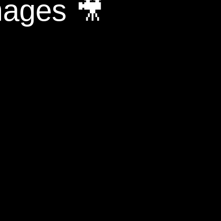
mages 🎥