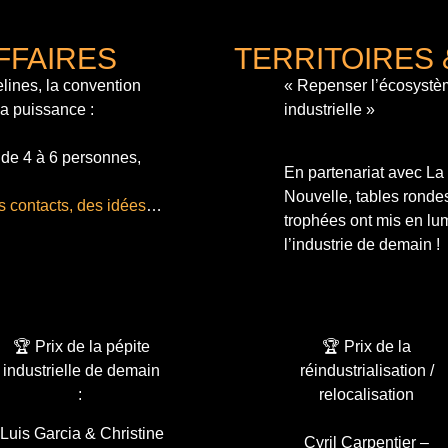
FFAIRES
TERRITOIRES 
lines, la convention
« Repenser l’écosystè
sa puissance :
industrielle »
 de 4 à 6 personnes,
En partenariat avec L
Nouvelle, tables ronde
s contacts, des idées
…
trophées ont mis en lum
l’industrie de demain !
🏆 Prix de la pépite
🏆 Prix de la
industrielle de demain
réindustrialisation /
:
relocalisation
Luis Garcia & Christine
Cyril Carpentier –