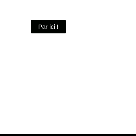
À travers ces portraits, découvrez des hommes 
industrielle
de Saint-Quentin-en-Yvelines.
Par ici !