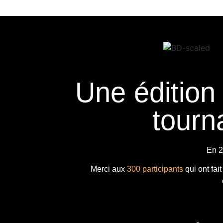
Une édition
tourna
En 2
Merci aux
300 participants
qui ont fai