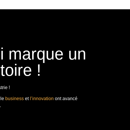
ui marque un
toire !
rie !
 le
business
et
l’innovation
ont avancé
.