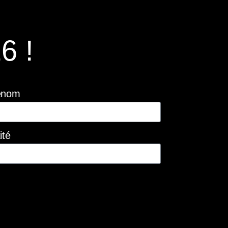
6 !
énom
ité