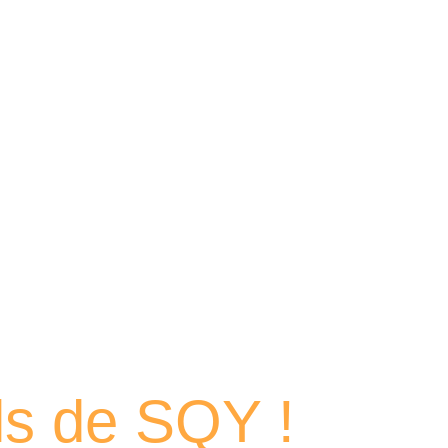
 portraits
els de SQY !