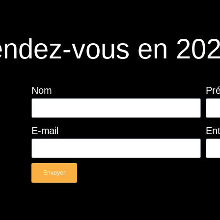
ndez-vous en 202
Nom
Pr
E-mail
Ent
Envoyer