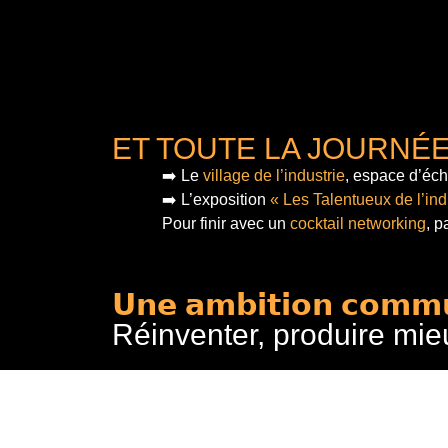
ET TOUTE LA JOURNÉ
➡️ Le
village de l’industrie
, espace d’éch
➡️ L’exposition
« Les Talentueux de l’ind
Pour finir
avec un
cocktail networking
, p
𝗨𝗻𝗲 𝗮𝗺𝗯𝗶𝘁𝗶𝗼𝗻 𝗰𝗼𝗺𝗺
Réinventer, produire mie