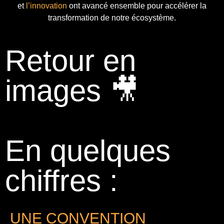
et
l’innovation
ont avancé ensemble pour accélérer la
transformation de notre écosystème.
Retour en
images 🎥
En quelques
chiffres :
UNE CONVENTION