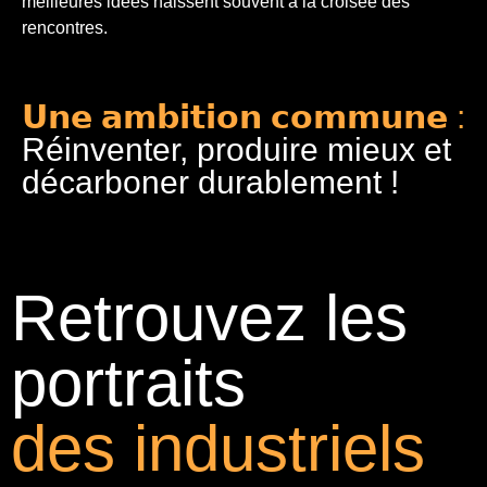
meilleures idées naissent souvent à la croisée des
rencontres.
𝗨𝗻𝗲 𝗮𝗺𝗯𝗶𝘁𝗶𝗼𝗻 𝗰𝗼𝗺𝗺𝘂𝗻𝗲 :
Réinventer, produire mieux et
décarboner durablement !
Retrouvez les
portraits
des industriels