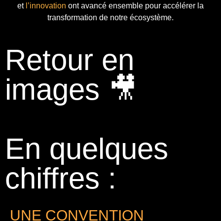
et
l’innovation
ont avancé ensemble pour accélérer la
transformation de notre écosystème.
Retour en
images 🎥
En quelques
chiffres :
UNE CONVENTION