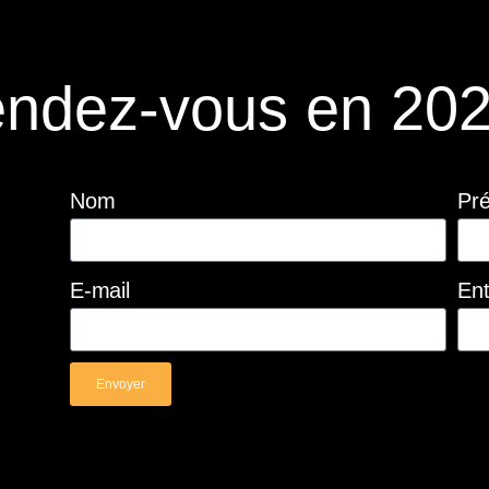
ndez-vous en 202
Nom
Pr
E-mail
Ent
Envoyer