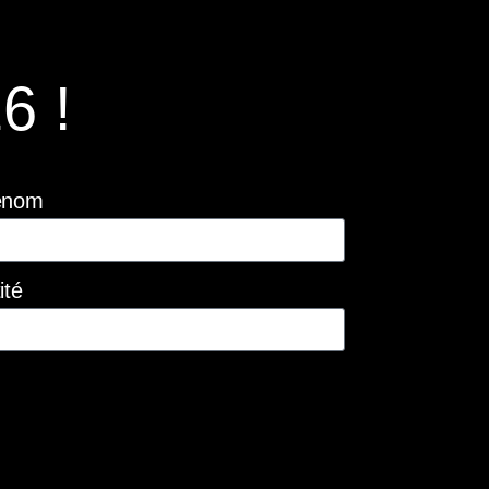
6 !
énom
ité