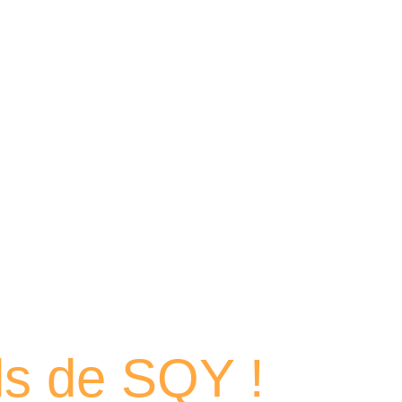
 portraits
els de SQY !