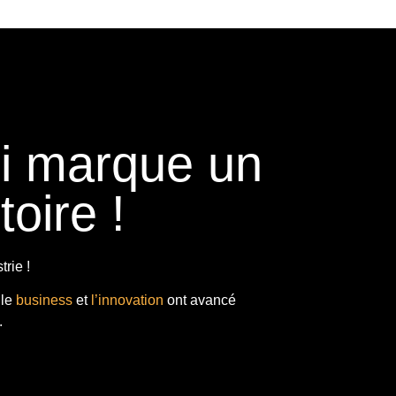
ui marque un
toire !
rie !
 le
business
et
l’innovation
ont avancé
.