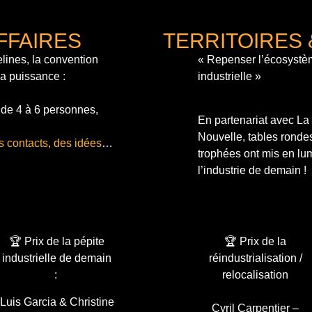
FFAIRES
TERRITOIRES 
lines, la convention
« Repenser l’écosystè
sa puissance :
industrielle »
 de 4 à 6 personnes,
En partenariat avec L
Nouvelle, tables ronde
s contacts, des idées
…
trophées ont mis en lum
l’industrie de demain !
🏆 Prix de la pépite
🏆 Prix de la
industrielle de demain
réindustrialisation /
:
relocalisation
Luis Garcia & Christine
Cyril Carpentier –