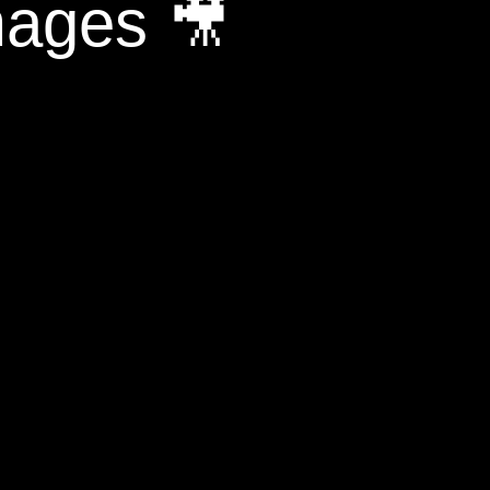
mages 🎥