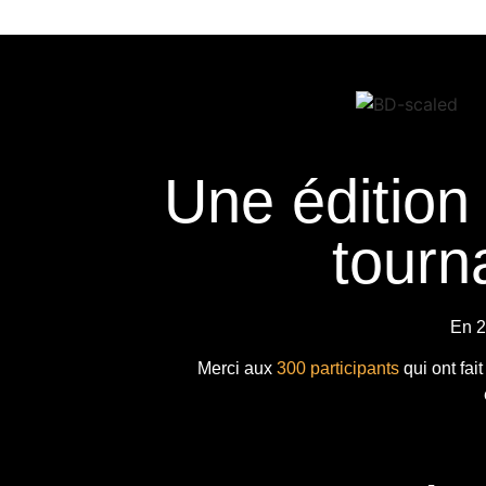
Une édition
tourna
En 2
Merci aux
300 participants
qui ont fai