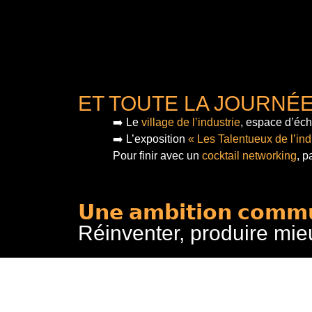
ET TOUTE LA JOURNÉ
➡️ Le
village de l’industrie
, espace d’éch
➡️ L’exposition
« Les Talentueux de l’ind
Pour finir
avec un
cocktail networking
, p
𝗨𝗻𝗲 𝗮𝗺𝗯𝗶𝘁𝗶𝗼𝗻 𝗰𝗼𝗺𝗺
Réinventer, produire mie