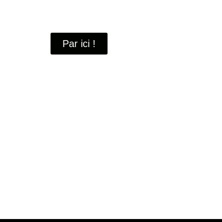
À travers ces portraits, découvrez des hommes 
industrielle
de Saint-Quentin-en-Yvelines.
Par ici !