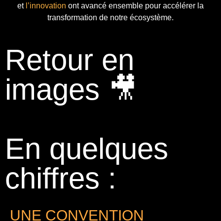
et
l’innovation
ont avancé ensemble pour accélérer la
transformation de notre écosystème.
Retour en
images 🎥
En quelques
chiffres :
UNE CONVENTION