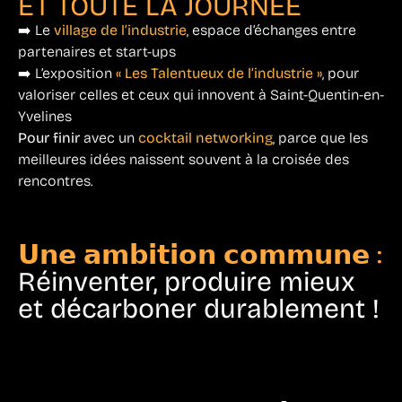
ET TOUTE LA JOURNÉE
➡️ Le
village de l’industrie
, espace d’échanges entre
partenaires et start-ups
➡️ L’exposition
« Les Talentueux de l’industrie »
, pour
valoriser celles et ceux qui innovent à Saint-Quentin-en-
Yvelines
Pour finir
avec un
cocktail networking
, parce que les
meilleures idées naissent souvent à la croisée des
rencontres.
𝗨𝗻𝗲 𝗮𝗺𝗯𝗶𝘁𝗶𝗼𝗻 𝗰𝗼𝗺𝗺𝘂𝗻𝗲 :
Réinventer, produire mieux
et décarboner durablement !