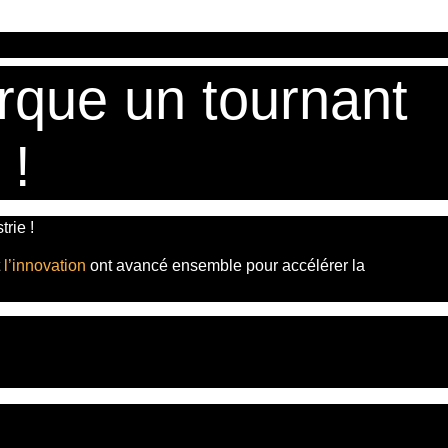
rque un tournant
 !
rie !
t
l’innovation
ont avancé ensemble pour accélérer la