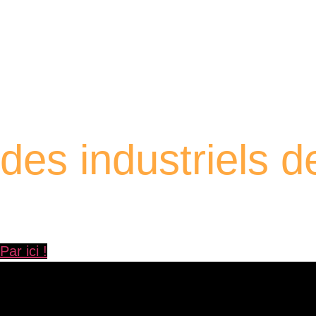
Retrouvez les por
des industriels 
À travers ces portraits, découvrez des hommes et des femmes
Yvelines.
Par ici !