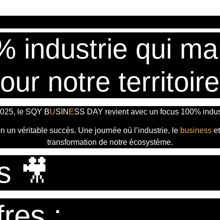
% industrie qui ma
our notre territoire
025, le
SQY B
U
SIN
E
SS DAY
revient avec
un focus 100% indust
ion un véritable succès. Une journée où l’industrie, le
business
e
transformation de notre écosystème.
s 🎥
res :