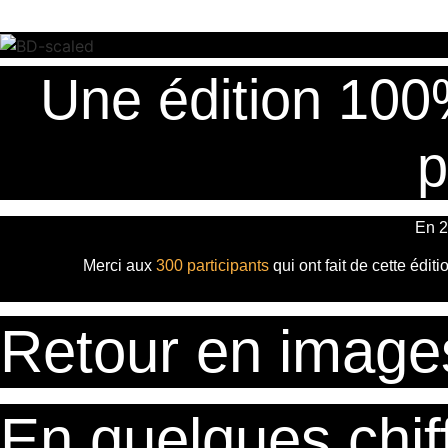
Passer
au
contenu
Une édition 100
p
En 2
Merci aux
300 participants
qui ont fait de cette édit
Retour en image
En quelques chiff