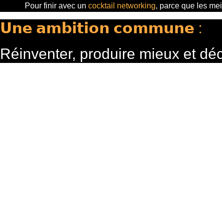
Pour finir
avec un
cocktail networking
, parce que les mei
𝗨𝗻𝗲 𝗮𝗺𝗯𝗶𝘁𝗶𝗼𝗻 𝗰𝗼𝗺𝗺𝘂𝗻𝗲 :
Réinventer, produire mieux et dé