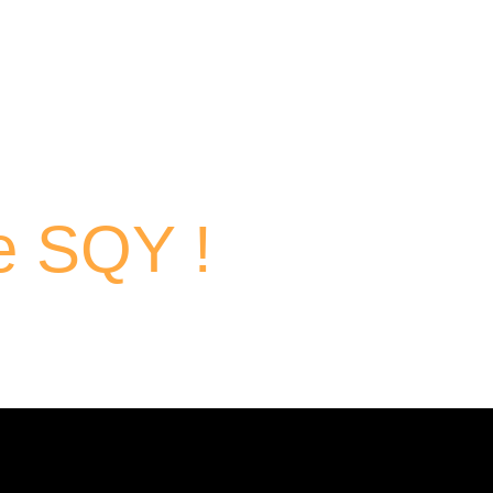
traits
de SQY !
 passionnés qui contribuent chaque jour au dynamisme économi