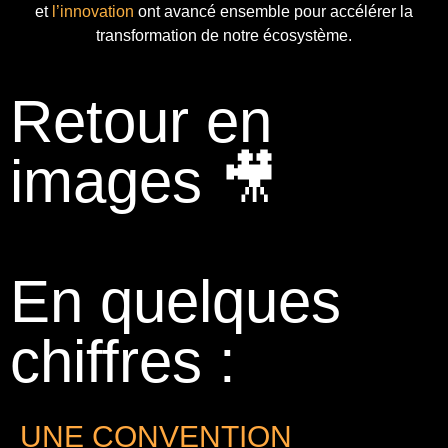
et
l’innovation
ont avancé ensemble pour accélérer la
transformation de notre écosystème.
Retour en
images 🎥
En quelques
chiffres :
UNE CONVENTION