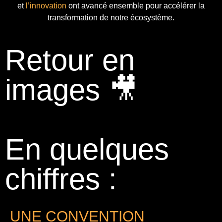
et
l’innovation
ont avancé ensemble pour accélérer la
transformation de notre écosystème.
Retour en
images 🎥
En quelques
chiffres :
UNE CONVENTION