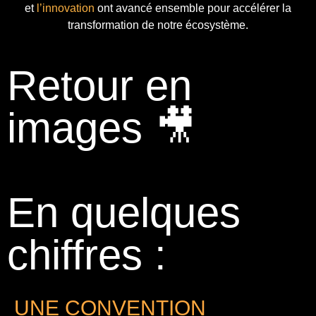
et
l’innovation
ont avancé ensemble pour accélérer la
transformation de notre écosystème.
Retour en
images 🎥
En quelques
chiffres :
UNE CONVENTION