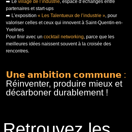
➡️ Le
village de l’industrie
, espace d’échanges entre
partenaires et start-ups
➡️ L’exposition
« Les Talentueux de l’industrie »
, pour
valoriser celles et ceux qui innovent à Saint-Quentin-en-
Yvelines
Pour finir
avec un
cocktail networking
, parce que les
meilleures idées naissent souvent à la croisée des
rencontres.
𝗨𝗻𝗲 𝗮𝗺𝗯𝗶𝘁𝗶𝗼𝗻 𝗰𝗼𝗺𝗺𝘂𝗻𝗲 :
Réinventer, produire mieux et
décarboner durablement !
Retrouvez les