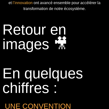
et
l’innovation
ont avancé ensemble pour accélérer la
transformation de notre écosystème.
Retour en
images 🎥
En quelques
chiffres :
UNE CONVENTION