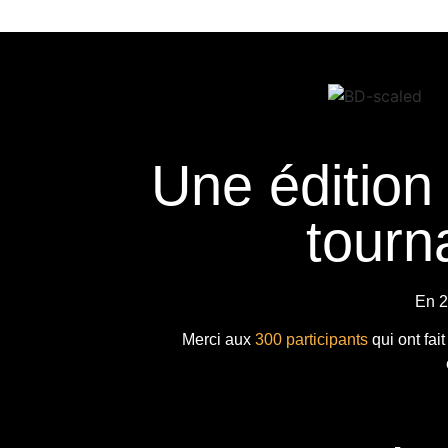
Une édition
tourna
En 2
Merci aux
300 participants
qui ont fai