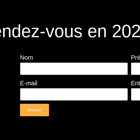
ndez-vous en 202
Nom
Pr
E-mail
Ent
Envoyer