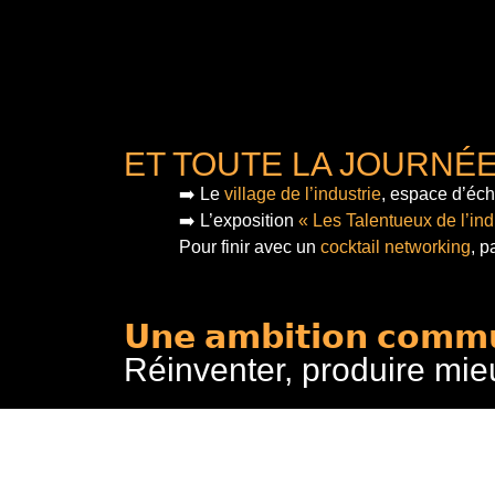
ET TOUTE LA JOURNÉ
➡️ Le
village de l’industrie
, espace d’éch
➡️ L’exposition
« Les Talentueux de l’ind
Pour finir
avec un
cocktail networking
, p
𝗨𝗻𝗲 𝗮𝗺𝗯𝗶𝘁𝗶𝗼𝗻 𝗰𝗼𝗺𝗺
Réinventer, produire mie