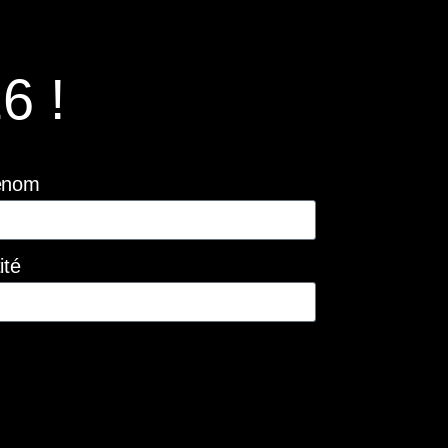
6 !
énom
ité