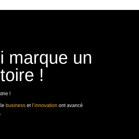
ui marque un
toire !
rie !
 le
business
et
l’innovation
ont avancé
.