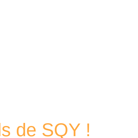
 portraits
els de SQY !