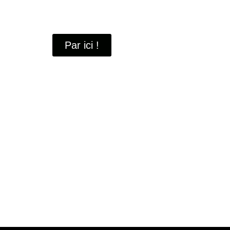
À travers ces portraits, découvrez des hommes 
industrielle
de Saint-Quentin-en-Yvelines.
Par ici !