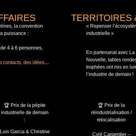
FFAIRES
TERRITOIRES 
lines, la convention
« Repenser l’écosystè
sa puissance :
industrielle »
 de 4 à 6 personnes,
En partenariat avec L
Nouvelle, tables ronde
s contacts, des idées
…
trophées ont mis en lum
l’industrie de demain !
🏆 Prix de la pépite
🏆 Prix de la
industrielle de demain
réindustrialisation /
:
relocalisation
Luis Garcia & Christine
Cyril Carpentier –