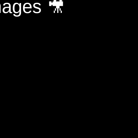
mages 🎥