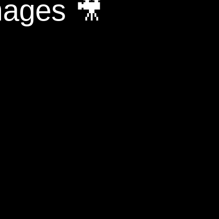
mages 🎥