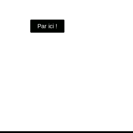
À travers ces portraits, découvrez des hommes 
industrielle
de Saint-Quentin-en-Yvelines.
Par ici !