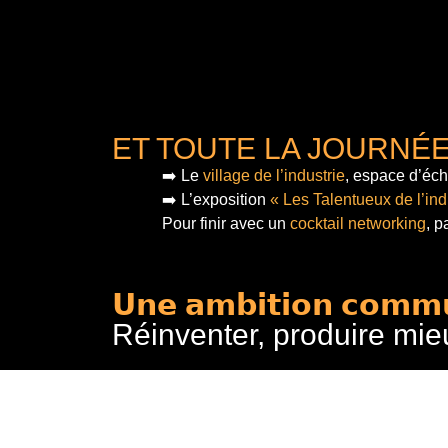
ET TOUTE LA JOURNÉ
➡️ Le
village de l’industrie
, espace d’éch
➡️ L’exposition
« Les Talentueux de l’ind
Pour finir
avec un
cocktail networking
, p
𝗨𝗻𝗲 𝗮𝗺𝗯𝗶𝘁𝗶𝗼𝗻 𝗰𝗼𝗺𝗺
Réinventer, produire mie