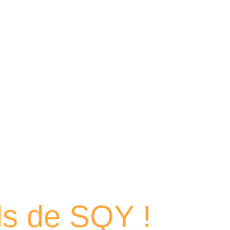
 portraits
els de SQY !