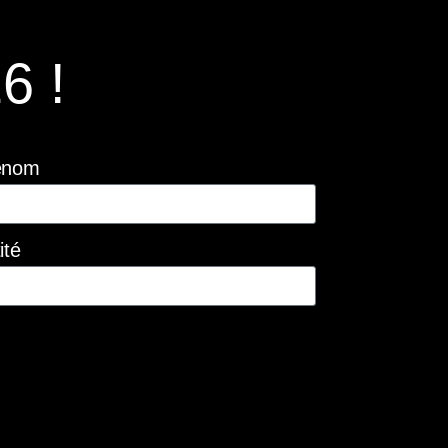
6 !
énom
ité