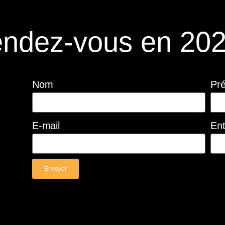
ndez-vous en 202
Nom
Pr
E-mail
Ent
Envoyer