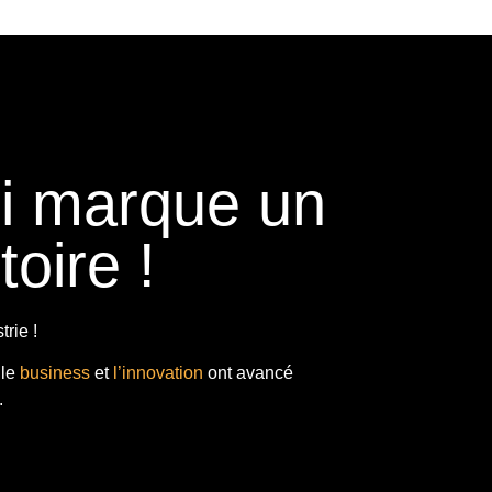
ui marque un
toire !
rie !
 le
business
et
l’innovation
ont avancé
.