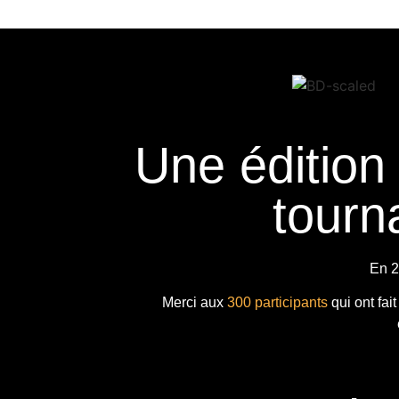
Une édition
tourna
En 2
Merci aux
300 participants
qui ont fai