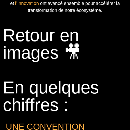
et
l’innovation
ont avancé ensemble pour accélérer la
transformation de notre écosystème.
Retour en
images 🎥
En quelques
chiffres :
UNE CONVENTION