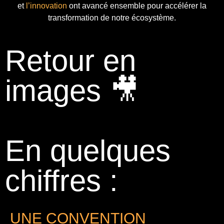
et
l’innovation
ont avancé ensemble pour accélérer la
transformation de notre écosystème.
Retour en
images 🎥
En quelques
chiffres :
UNE CONVENTION