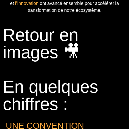
et
l’innovation
ont avancé ensemble pour accélérer la
transformation de notre écosystème.
Retour en
images 🎥
En quelques
chiffres :
UNE CONVENTION