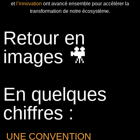
et
l’innovation
ont avancé ensemble pour accélérer la
transformation de notre écosystème.
Retour en
images 🎥
En quelques
chiffres :
UNE CONVENTION