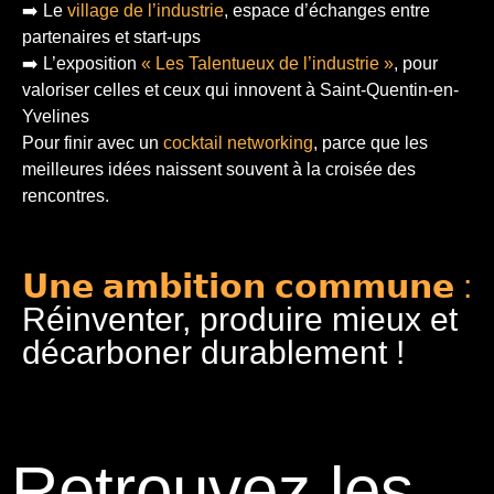
➡️ Le
village de l’industrie
, espace d’échanges entre
partenaires et start-ups
➡️ L’exposition
« Les Talentueux de l’industrie »
, pour
valoriser celles et ceux qui innovent à Saint-Quentin-en-
Yvelines
Pour finir
avec un
cocktail networking
, parce que les
meilleures idées naissent souvent à la croisée des
rencontres.
𝗨𝗻𝗲 𝗮𝗺𝗯𝗶𝘁𝗶𝗼𝗻 𝗰𝗼𝗺𝗺𝘂𝗻𝗲 :
Réinventer, produire mieux et
décarboner durablement !
Retrouvez les